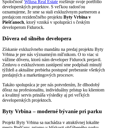
Spoločnosť
Wilusa Real Estate
rozširuje svoje portfólio
developerských projektov. S veľkou radosťou
oznamujeme, že sme sa stali exkluzívnym partnerom a
predajcom rezidenčného projektu
Byty Vrbina v
Piešťanoch
, ktorý vzniká v spolupráci s českým
developerom
Fidurock
.
Dôvera od silného developera
Získanie exkluzívneho mandátu na predaj projektu Byty
Vrbina je pre nás významným míľnikom. O to viac si
vážime dôveru, ktorú nám developer Fidurock prejavil.
Zmluvu o exkluzívnom zastúpení sme podpísali minulý
týždeň a aktuálne prebieha postupné preberanie všetkých
predajných a marketingových procesov.
Takáto spolupráca je pre nás potvrdením, že dlhodobý
dôraz na profesionalitu, individuálny prístup ku klientom
a kvalitný servis prináša výsledky aj pri veľkých
developerských projektoch.
Byty Vrbina – moderné bývanie pri parku
Projekt
Byty Vrbina
sa nachádza v atraktívnej lokalite
mesta
Piešťany
, priamo v blízkosti obľúbeného parku