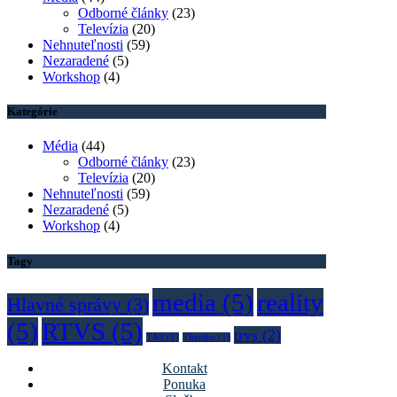
Odborné články
(23)
Televízia
(20)
Nehnuteľnosti
(59)
Nezaradené
(5)
Workshop
(4)
Kategórie
Média
(44)
Odborné články
(23)
Televízia
(20)
Nehnuteľnosti
(59)
Nezaradené
(5)
Workshop
(4)
Tagy
media
(5)
reality
Hlavné správy
(3)
(5)
RTVS
(5)
trvs
(2)
TA3
(1)
Thajsko
(1)
Kontakt
Ponuka