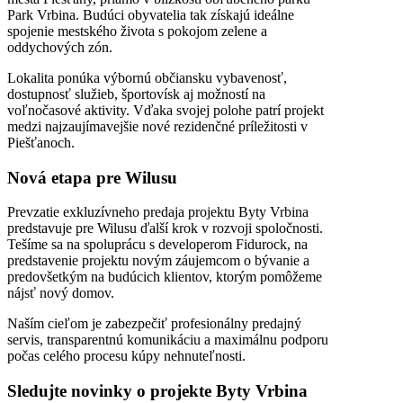
Park Vrbina
. Budúci obyvatelia tak získajú ideálne
spojenie mestského života s pokojom zelene a
oddychových zón.
Lokalita ponúka výbornú občiansku vybavenosť,
dostupnosť služieb, športovísk aj možností na
voľnočasové aktivity. Vďaka svojej polohe patrí projekt
medzi najzaujímavejšie nové rezidenčné príležitosti v
Piešťanoch.
Nová etapa pre Wilusu
Prevzatie exkluzívneho predaja projektu Byty Vrbina
predstavuje pre Wilusu ďalší krok v rozvoji spoločnosti.
Tešíme sa na spoluprácu s developerom Fidurock, na
predstavenie projektu novým záujemcom o bývanie a
predovšetkým na budúcich klientov, ktorým pomôžeme
nájsť nový domov.
Naším cieľom je zabezpečiť profesionálny predajný
servis, transparentnú komunikáciu a maximálnu podporu
počas celého procesu kúpy nehnuteľnosti.
Sledujte novinky o projekte Byty Vrbina