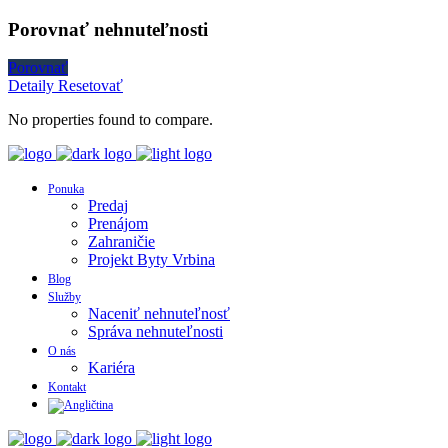
Porovnať nehnuteľnosti
Porovnať
Detaily
Resetovať
No properties found to compare.
Ponuka
Predaj
Prenájom
Zahraničie
Projekt Byty Vrbina
Blog
Služby
Naceniť nehnuteľnosť
Správa nehnuteľnosti
O nás
Kariéra
Kontakt