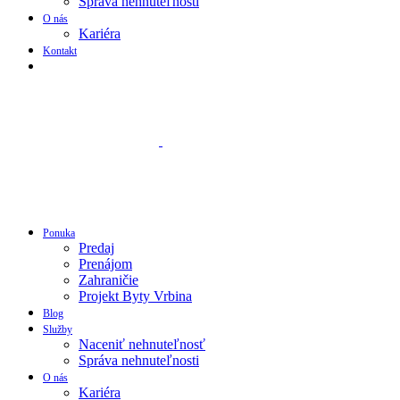
Správa nehnuteľnosti
O nás
Kariéra
Kontakt
Ponuka
Predaj
Prenájom
Zahraničie
Projekt Byty Vrbina
Blog
Služby
Naceniť nehnuteľnosť
Správa nehnuteľnosti
O nás
Kariéra