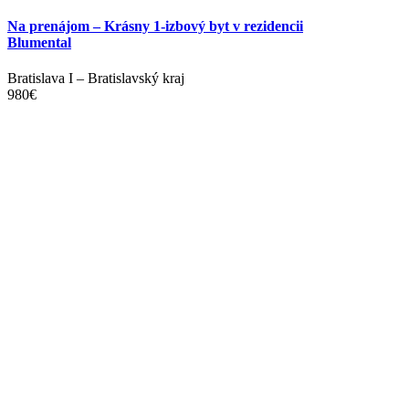
Na prenájom – Krásny 1-izbový byt v rezidencii
Blumental
Bratislava I
–
Bratislavský kraj
980
€