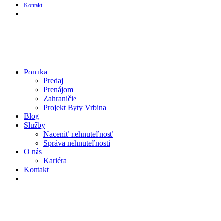
Kontakt
Ponuka
Predaj
Prenájom
Zahraničie
Projekt Byty Vrbina
Blog
Služby
Naceniť nehnuteľnosť
Správa nehnuteľnosti
O nás
Kariéra
Kontakt