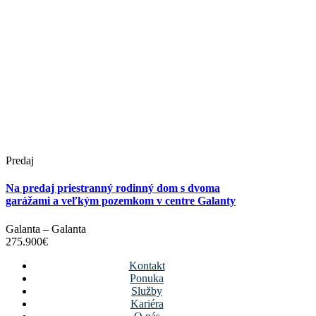
Predaj
Na predaj priestranný rodinný dom s dvoma
garážami a veľkým pozemkom v centre Galanty
Galanta
–
Galanta
275.900
€
Kontakt
Ponuka
Služby
Kariéra