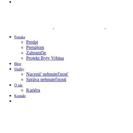
Ponuka
Predaj
Prenájom
Zahraničie
Projekt Byty Vrbina
Blog
Služby
Naceniť nehnuteľnosť
Správa nehnuteľnosti
O nás
Kariéra
Kontakt