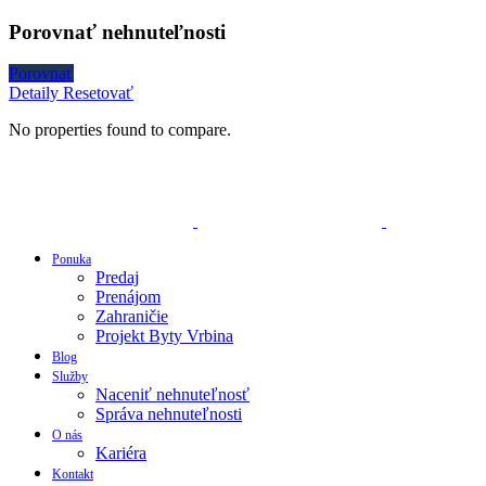
Porovnať nehnuteľnosti
Porovnať
Detaily
Resetovať
No properties found to compare.
Ponuka
Predaj
Prenájom
Zahraničie
Projekt Byty Vrbina
Blog
Služby
Naceniť nehnuteľnosť
Správa nehnuteľnosti
O nás
Kariéra
Kontakt