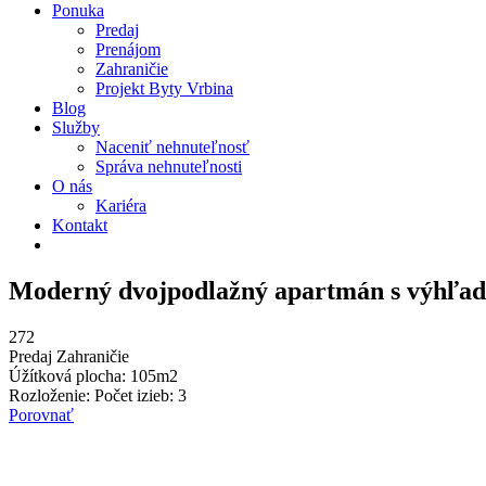
Ponuka
Predaj
Prenájom
Zahraničie
Projekt Byty Vrbina
Blog
Služby
Naceniť nehnuteľnosť
Správa nehnuteľnosti
O nás
Kariéra
Kontakt
Moderný dvojpodlažný apartmán s výhľad
272
Predaj
Zahraničie
Úžítková plocha:
105
m2
Rozloženie:
Počet izieb: 3
Porovnať